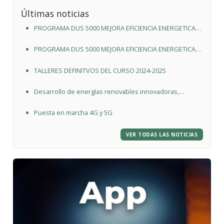
Últimas noticias
PROGRAMA DUS 5000 MEJORA EFICIENCIA ENERGETICA
EN EDIFICIO DE ESCUELA INFANTIL DE CARDEÑADIJO
PROGRAMA DUS 5000 MEJORA EFICIENCIA ENERGETICA
POLIDEPORTIVO
TALLERES DEFINITVOS DEL CURSO 2024-2025
Desarrollo de energías renovables innovadoras,
integradas en la edificación y en los procesos
Puesta en marcha 4G y 5G
productivos en el “Polideportivo Municipal de
Cardeñadijo”
VER TODAS LAS NOTICIAS