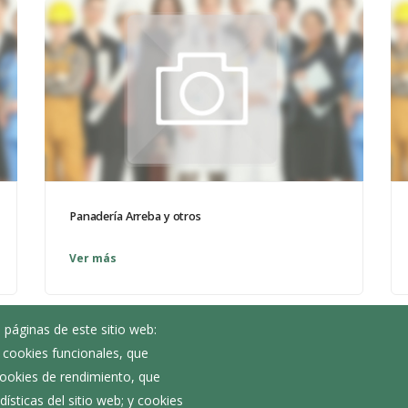
Panadería Arreba y otros
Ver más
 páginas de este sitio web:
; cookies funcionales, que
Noticias
 cookies de rendimiento, que
Eventos
ísticas del sitio web; y cookies
Corporación Municipal