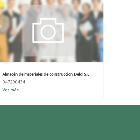
Almacén de materiales de construccion Deldi S.L
947290434
Venta de materiales de la construcción,
Ver más
morteros, áridos, yeso, pladur, escayola.....
Diputación de Burgos
Mapa Web
Iniciar Sesión