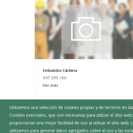
Embutidos Cárdena
947 290 166
Ver más
Utilizamos una selección de cookies propias y de terceros en las
Cookies esenciales, que son necesarias para utilizar el sitio web
Ayuntamiento de Cardeñadijo
proporcionan una mejor facilidad de uso al utilizar el sitio web;
:
Plaza Félix Pérez y Pérez 1 - 09194
utilizamos para generar datos agregados sobre el uso y las estad
:
947 290 063